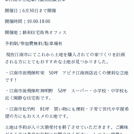
開催日：
6
月
30
日まで開催
開催時間：
10:00
‐
18:00
開催地：耕和住宅街角オフィス
予約制
/
参加費無料
/
駐車場有
現在江南市にて
これから土地を購入されての家づくりを計画
される方に
とてもおすすめな土地が見つかりました。
・江南市前飛保町栄
50
坪
アピタ江南西店近くの便利な立地
です！
・江南市後飛保町神明野
52
坪
スーパー・小学校・中学校も
近く閑静な住宅街です。
・江南市松竹町
81
坪 買い物にも便利・
子育て世代や平屋希
望の方にもおススメの土地です。
土地は予約が入り次第受付を終了させていただきます。
ご興味