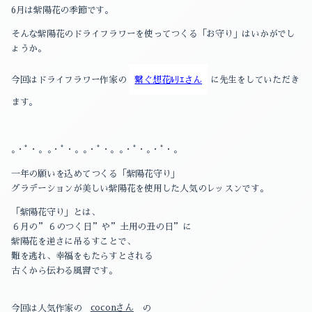
6月は紫陽花の季節です。
そんな紫陽花のドライフラワーを使ってつくる「お守り」はいかがでし
ょうか。
今回はドライフラワー作家の
繋ぐ想花ﾙﾘｴさん
に先生をしていただき
ます。
｡・ﾟ・。｡・ﾟ・。｡・ﾟ・。｡・ﾟ・｡・ﾟ・。
一年の願いを込めてつくる「紫陽花守り」
グラデーションが美しい紫陽花を使用した人気のレッスンです。
「紫陽花守り」とは、
６月の”６のつく日”や”土用の丑の日”に
紫陽花を逆さに吊るすことで、
難を逃れ、幸福をもたらすとされる
古くから伝わる風習です。
今回は人気作家の
coconさん
の