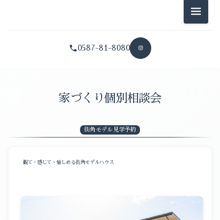
店舗・住宅以外のご相談（1）
メニュ
江南市限定 ベビーベッド無料レンタル（1）
あなたに合った家づくり相談会（1）
0587-81-8080
街角モデル見学予約（1）
今ある土地での家づくり相談会（1）
家づくり個別相談会
リフォーム・リノベーション相談会（1）
土地探しからの家づくり相談会（1）
街角モデル見学予約
店舗・住宅以外のご相談（1）
観て・感じて・愉しめる街角モデルハウス
江南市限定 ベビーベッド無料レンタル（1）