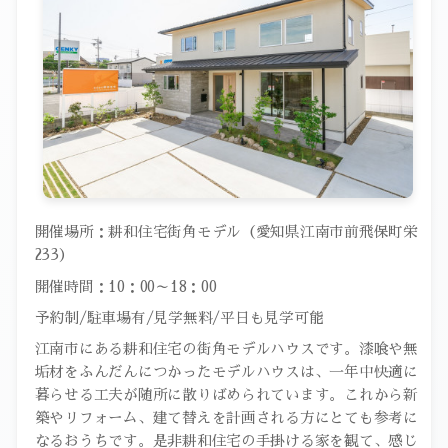
開催場所：耕和住宅街角モデル（愛知県江南市前飛保町栄
233）
開催時間：
10
：
00
～
18
：
00
予約制
/
駐車場有
/見学
無料
/
平日も見学可能
江南市にある耕和住宅の街角モデルハウスです。漆喰や無
垢材をふんだんにつかったモデルハウスは、一年中快適に
暮らせる工夫が随所に散りばめられています。これから新
築やリフォーム、建て替えを計画される方にとても参考に
なるおうちです。是非耕和住宅の手掛ける家を観て、感じ