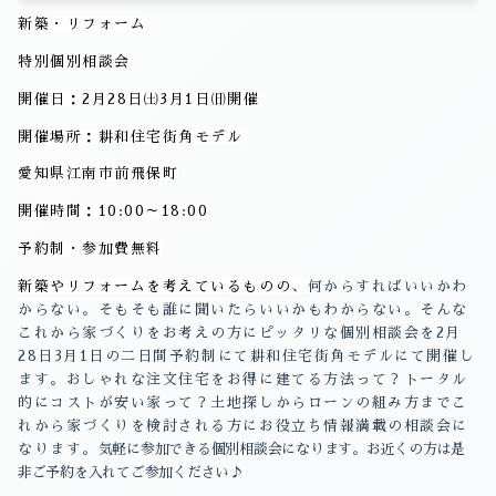
新築・リフォーム
特別個別相談会
開催日：
2
月
28
日㈯
3
月
1
日㈰開催
開催場所：耕和住宅街角モデル
愛知県江南市前飛保町
開催時間：
10:00
～
18:00
予約制・参加費無料
新築やリフォームを考えているものの、
何からすればいいかわ
からない。
そもそも誰に聞いたらいいかもわからない。
そんな
これから家づくりをお考えの方に
ピッタリな個別相談会を
2
月
28
日
3
月
1
日の二日間予約制にて
耕和住宅街角モデルにて開催し
ます。
おしゃれな注文住宅をお得に建てる方法って？
トータル
的にコストが安い家って？
土地探しからローンの組み方まで
こ
れから家づくりを検討される方に
お役立ち情報満載の相談会に
なります。
気軽に参加できる個別相談会になります。お近くの方は是
非ご予約を入れてご参加ください♪