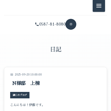
耕和住宅のこと
メニュ
誠二のブログ
0587-81-8080
夏江のブログ
拓也のブログ
イベントのこと
日記
スタッフブログ
暮らしのこと
2025-09-20 10:00:00
耕和住宅のこと
N様邸 上棟
誠二のブログ
誠二のブログ
夏江のブログ
こんにちは！伊藤です。
拓也のブログ