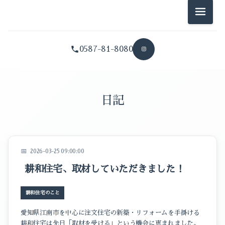
耕和住宅のこと
メニュ
誠二のブログ
0587-81-8080
夏江のブログ
拓也のブログ
イベントのこと
日記
スタッフブログ
暮らしのこと
2026-03-25 09:00:00
耕和住宅のこと
耕和住宅、取材していただきました！
誠二のブログ
耕和住宅のこと
夏江のブログ
愛知県江南市を中心に注文住宅の新築・リフォームを手掛ける
拓也のブログ
耕和住宅は先日「取材を受ける」という機会に恵まれました。