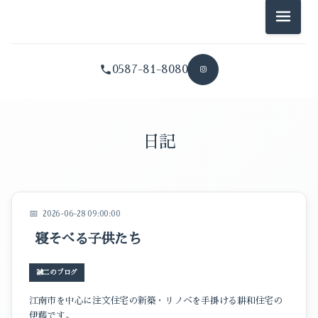
耕和住宅のこと
メニュ
誠二のブログ
0587-81-8080
夏江のブログ
拓也のブログ
イベントのこと
日記
スタッフブログ
暮らしのこと
2026-06-28 09:00:00
耕和住宅のこと
寝そべる子供たち
誠二のブログ
誠二のブログ
夏江のブログ
江南市を中心に注文住宅の新築・リノベを手掛ける耕和住宅の
拓也のブログ
伊藤です。